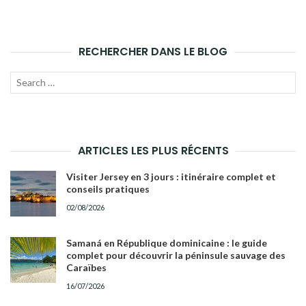
RECHERCHER DANS LE BLOG
Recherche
LANC
pour :
LA
RECH
ARTICLES LES PLUS RÉCENTS
Visiter Jersey en 3 jours : itinéraire complet et
conseils pratiques
02/08/2026
Samaná en République dominicaine : le guide
complet pour découvrir la péninsule sauvage des
Caraïbes
16/07/2026