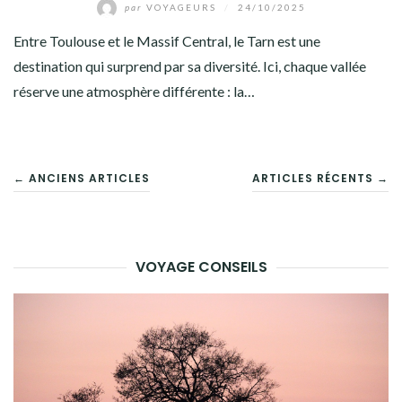
par
VOYAGEURS
/
24/10/2025
Entre Toulouse et le Massif Central, le Tarn est une
destination qui surprend par sa diversité. Ici, chaque vallée
réserve une atmosphère différente : la…
NAVIGATION
← ANCIENS ARTICLES
ARTICLES RÉCENTS →
DES
ARTICLES
VOYAGE CONSEILS