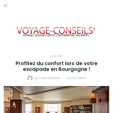
Aller
au
ACCUEIL
contenu
EUROPE
AFRIQUE
AMÉRIQUE
EUROPE
Profitez du confort lors de votre
OCEANIE
escapade en Bourgogne !
ASIE
par
VOYAGEURS
/
31/10/2024
VOYAGER