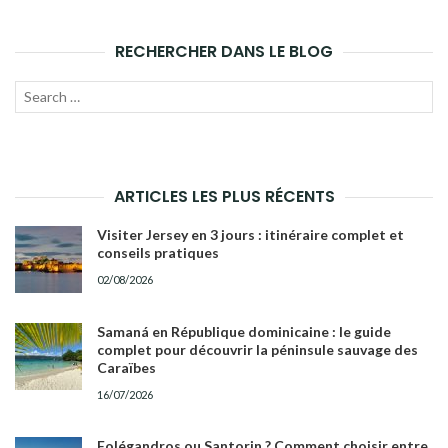
RECHERCHER DANS LE BLOG
Recherche
LANC
pour :
LA
RECH
ARTICLES LES PLUS RÉCENTS
Visiter Jersey en 3 jours : itinéraire complet et
conseils pratiques
02/08/2026
Samaná en République dominicaine : le guide
complet pour découvrir la péninsule sauvage des
Caraïbes
16/07/2026
Folégandros ou Santorin ? Comment choisir entre