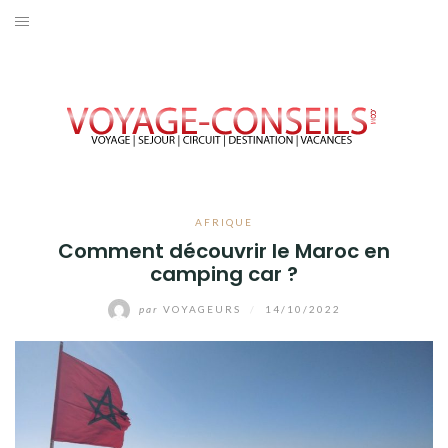
Aller
au
ACCUEIL
contenu
EUROPE
AFRIQUE
AMÉRIQUE
AFRIQUE
Comment découvrir le Maroc en
OCEANIE
camping car ?
ASIE
par
VOYAGEURS
/
14/10/2022
VOYAGER