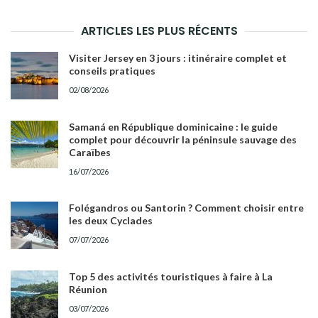
RECH
ARTICLES LES PLUS RÉCENTS
Visiter Jersey en 3 jours : itinéraire complet et
conseils pratiques
02/08/2026
Samaná en République dominicaine : le guide
complet pour découvrir la péninsule sauvage des
Caraïbes
16/07/2026
Folégandros ou Santorin ? Comment choisir entre
les deux Cyclades
07/07/2026
Top 5 des activités touristiques à faire à La
Réunion
03/07/2026