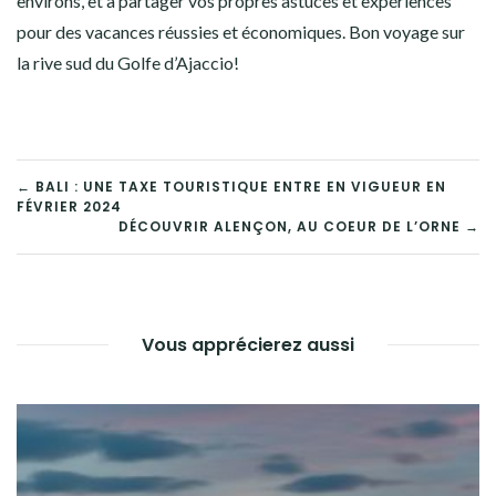
environs, et à partager vos propres astuces et expériences
pour des vacances réussies et économiques. Bon voyage sur
la rive sud du Golfe d’Ajaccio!
NAVIGATION
← BALI : UNE TAXE TOURISTIQUE ENTRE EN VIGUEUR EN
FÉVRIER 2024
DE
DÉCOUVRIR ALENÇON, AU COEUR DE L’ORNE →
L’ARTICLE
Vous apprécierez aussi