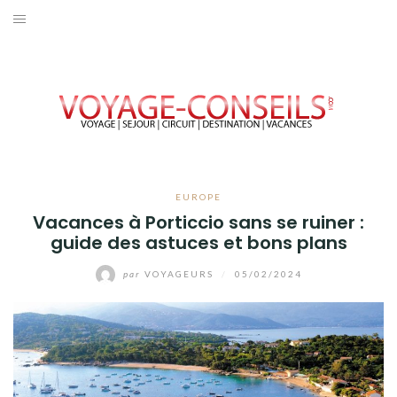
Aller
au
ACCUEIL
contenu
EUROPE
AFRIQUE
AMÉRIQUE
EUROPE
Vacances à Porticcio sans se ruiner :
OCEANIE
guide des astuces et bons plans
ASIE
par
VOYAGEURS
/
05/02/2024
VOYAGER