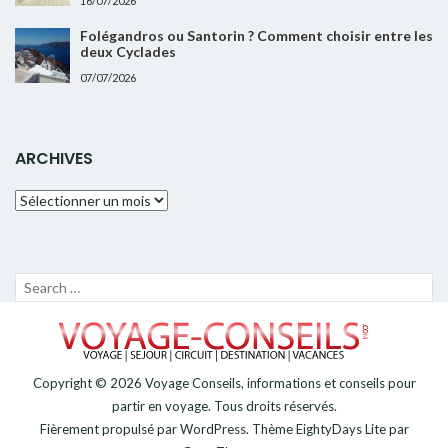
16/07/2026
Folégandros ou Santorin ? Comment choisir entre les
deux Cyclades
07/07/2026
ARCHIVES
Archives
Recherche
LANC
pour :
LA
RECH
Copyright © 2026
Voyage Conseils, informations et conseils pour
partir en voyage
. Tous droits réservés.
Fièrement propulsé par
WordPress
. Thème
EightyDays Lite
par