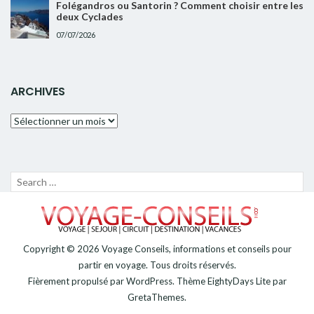
Folégandros ou Santorin ? Comment choisir entre les
deux Cyclades
07/07/2026
ARCHIVES
Archives
Recherche
LANC
pour :
LA
RECH
Copyright © 2026
Voyage Conseils, informations et conseils pour
partir en voyage
. Tous droits réservés.
Fièrement propulsé par
WordPress
. Thème
EightyDays Lite
par
GretaThemes.