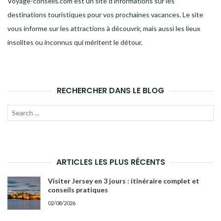
Voyage-conseils.com est un site d’informations sur les
destinations touristiques pour vos prochaines vacances. Le site
vous informe sur les attractions à découvrir, mais aussi les lieux
insolites ou inconnus qui méritent le détour.
RECHERCHER DANS LE BLOG
Recherche
LANC
pour :
LA
RECH
ARTICLES LES PLUS RÉCENTS
Visiter Jersey en 3 jours : itinéraire complet et
conseils pratiques
02/08/2026