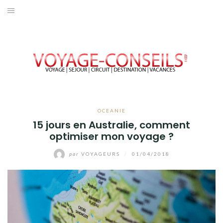
Aller
au
ACCUEIL
contenu
EUROPE
AFRIQUE
AMÉRIQUE
OCEANIE
15 jours en Australie, comment
OCEANIE
optimiser mon voyage ?
ASIE
par
VOYAGEURS
/
01/04/2018
VOYAGER