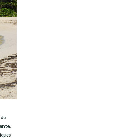
 de
ante
,
niques