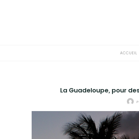
Aller
au
ACCUEIL
contenu
EUROPE
AFRIQUE
ACCUEIL
AMÉRIQUE
OCEANIE
La Guadeloupe, pour des
ASIE
p
VOYAGER