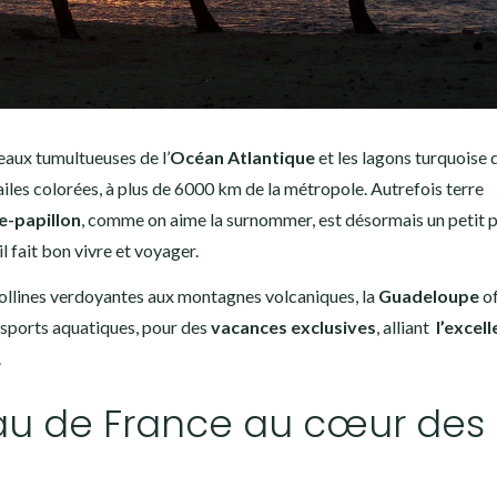
s eaux tumultueuses de l’
Océan
Atlantique
et les lagons turquoise d
iles colorées, à plus de 6000 km de la métropole. Autrefois terre
île-papillon
, comme on aime la surnommer, est désormais un petit 
il fait bon vivre et voyager.
 collines verdoyantes aux montagnes volcaniques, la
Guadeloupe
of
 sports aquatiques, pour des
vacances exclusives
, alliant
l’excel
.
u de France au cœur des