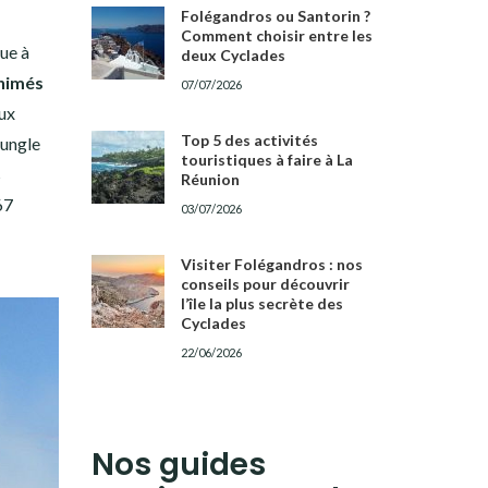
Folégandros ou Santorin ?
Comment choisir entre les
que à
deux Cyclades
nimés
07/07/2026
ux
Top 5 des activités
jungle
touristiques à faire à La
s
Réunion
67
03/07/2026
Visiter Folégandros : nos
conseils pour découvrir
l’île la plus secrète des
Cyclades
22/06/2026
Nos guides