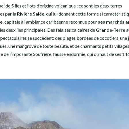
el de 5 îles et îlots d’origine volcanique ; ce sont les deux terres
ées par la
Rivière Salée
, qui lui donnent cette forme si caractéristi
re
, capitale à l’ambiance caribéenne reconnue pour
ses marchés a
 des deux îles principales. Des falaises calcaires de
Grande-Terre
a
 spectaculaires se succèdent: des plages bordées de cocotiers, une 
s, une mangrove de toute beauté, et de charmants petits village
nce de l’imposante Soufrière, fausse endormie, qui du haut de ses 14