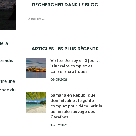
RECHERCHER DANS LE BLOG
Recherche
LANCER
pour :
LA
e la
RECHERCHE
ARTICLES LES PLUS RÉCENTS
paradis
Visiter Jersey en 3 jours :
itinéraire complet et
conseils pratiques
02/08/2026
fre une
lence du
Samaná en République
dominicaine : le guide
complet pour découvrir la
péninsule sauvage des
Caraïbes
16/07/2026