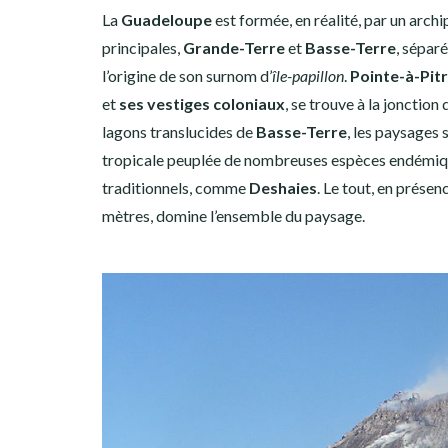
La
Guadeloupe
est formée, en réalité, par un archip
principales,
Grande-Terre
et
Basse-Terre
, sépar
l’origine de son surnom d’
île-papillon
.
Pointe-à-Pit
et
ses vestiges coloniaux
, se trouve à la jonction
lagons translucides de
Basse-Terre
, les paysages
tropicale peuplée de nombreuses espèces endémique
traditionnels, comme
Deshaies
. Le tout, en prése
mètres, domine l’ensemble du paysage.