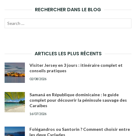
RECHERCHER DANS LE BLOG
Recherche
LANC
pour :
LA
RECH
ARTICLES LES PLUS RÉCENTS
Visiter Jersey en 3 jours : itinéraire complet et
conseils pratiques
02/08/2026
Samaná en République dominicaine : le guide
complet pour découvrir la péninsule sauvage des
Caraïbes
16/07/2026
Folégandros ou Santorin ? Comment choisir entre
les deux Cyclades