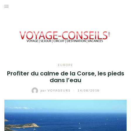
Aller
au
ACCUEIL
contenu
EUROPE
AFRIQUE
AMÉRIQUE
EUROPE
Profiter du calme de la Corse, les pieds
OCEANIE
dans l’eau
ASIE
par
VOYAGEURS
/
14/08/2018
VOYAGER